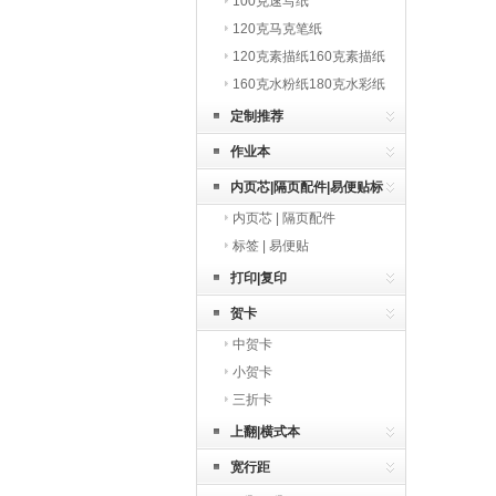
100克速写纸
120克马克笔纸
120克素描纸160克素描纸
160克水粉纸180克水彩纸
定制推荐
作业本
内页芯|隔页配件|易便贴标
内页芯 | 隔页配件
签
标签 | 易便贴
打印|复印
贺卡
中贺卡
小贺卡
三折卡
上翻|横式本
宽行距