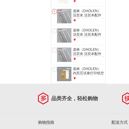
属夹 80克米黄纸 简
￥
A4-100张 #空白打
约ins风多功能学生
印纸【一包】
笔记本子草稿手账文
道林（DAOLEN）
3
具课堂练习办公会议
活页夹 活页本配件
白色壳-横线纸60张
金属夹塑料夹收纳环
￥
B5-26孔
活页板封活页替换可
拆卸替芯扣 文具容
道林（DAOLEN）
4
量环 百纳夹-金属夹
活页夹 活页本配件
（可装200张纸 单个
金属夹塑料夹收纳环
￥
装） A4-30孔#
活页板封活页替换可
拆卸替芯扣 文具容
道林（DAOLEN）
5
量环 百纳夹-金属夹
活页夹 活页本配件
（可装200张纸 单个
金属夹塑料夹收纳环
￥
装） B5-26孔#
活页板封活页替换可
拆卸替芯扣 文具容
道林（DAOLEN）
6
量环 PP活页板（两
内页芯试卷打印纸空
片装） B5-26孔#
白多功能复印纸可装
￥
订作业打纸草稿纸学
生涂鸦绘画商务打印
会议办公用品 【30
孔】100克米黄纸-
品类齐全，轻松购物
A4-100张 #空白打
印纸【一包】
购物指南
配送方式