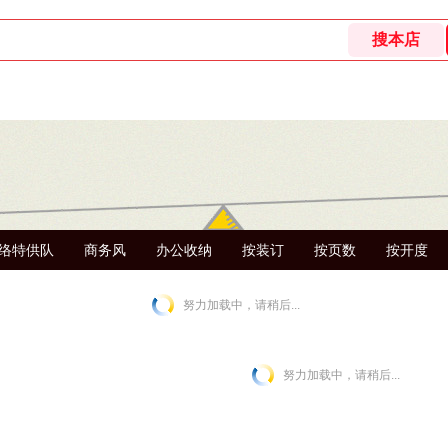
络特供队
商务风
办公收纳
按装订
按页数
按开度
努力加载中，请稍后...
努力加载中，请稍后...