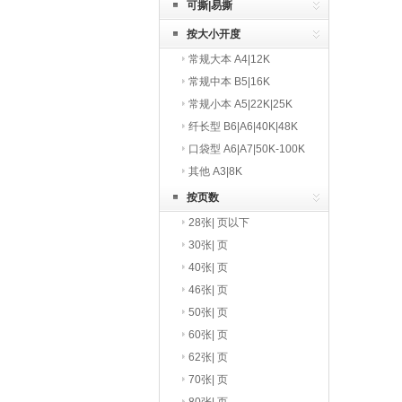
可撕|易撕
按大小开度
常规大本 A4|12K
常规中本 B5|16K
常规小本 A5|22K|25K
纤长型 B6|A6|40K|48K
口袋型 A6|A7|50K-100K
其他 A3|8K
按页数
28张| 页以下
30张| 页
40张| 页
46张| 页
50张| 页
60张| 页
62张| 页
70张| 页