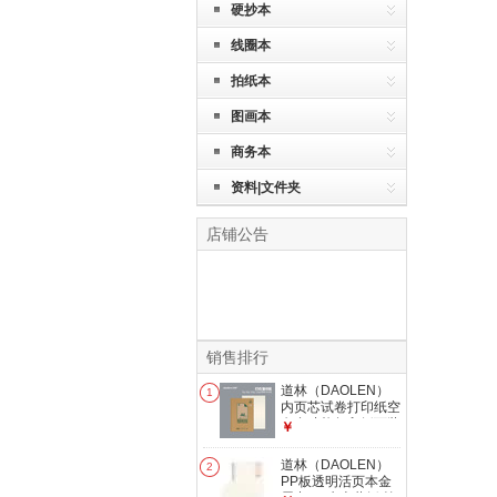
硬抄本
线圈本
拍纸本
图画本
商务本
资料|文件夹
店铺公告
销售排行
道林（DAOLEN）
1
内页芯试卷打印纸空
白多功能复印纸可装
￥
订作业打纸草稿纸学
生涂鸦绘画商务打印
道林（DAOLEN）
2
会议办公用品 【30
PP板透明活页本金
孔】80克米黄纸-